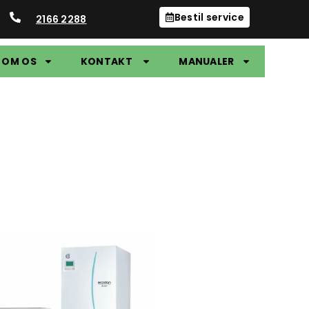
Bestil service
2166 2288
OM OS
KONTAKT
MANUALER