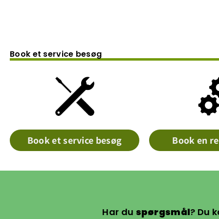
Book et service besøg
Book et service besøg
Book en re
Har du
spørgsmål
? Du k