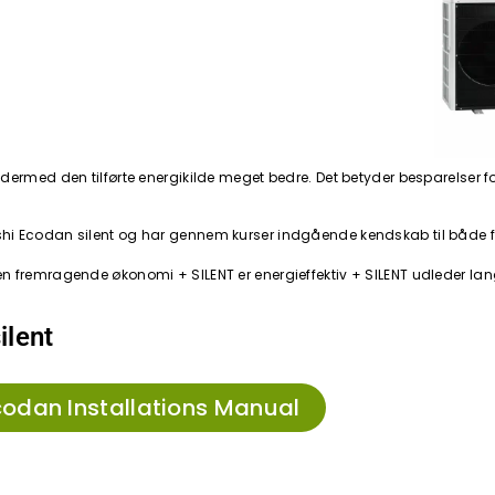
dermed den tilførte energikilde meget bedre. Det betyder besparelser fo
tsubishi Ecodan silent og har gennem kurser indgående kendskab til både 
i’r en fremragende økonomi + SILENT er energieffektiv + SILENT udleder lan
ilent
codan Installations Manual