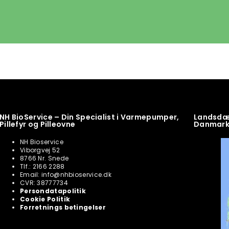
NH BioService – Din Specialist i Varmepumper,
Landsdæk
Pillefyr og Pilleovne
Danmar
NH Bioservice
Viborgvej 52
8766 Nr. Snede
Tlf.: 2166 2288
Email: info@nhbioservice.dk
CVR: 38777734
Persondatapolitik
Cookie Politik
Forretnings betingelser