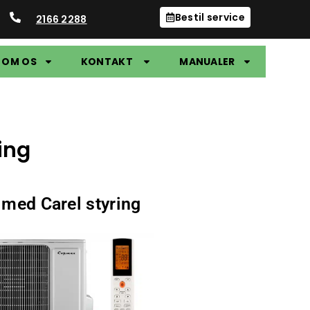
Bestil service
2166 2288
OM OS
KONTAKT
MANUALER
ing
 med Carel styring