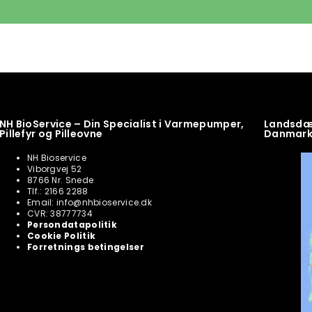
NH BioService – Din Specialist i Varmepumper,
Landsdæk
Pillefyr og Pilleovne
Danmar
NH Bioservice
Viborgvej 52
8766 Nr. Snede
Tlf.: 2166 2288
Email: info@nhbioservice.dk
CVR: 38777734
Persondatapolitik
Cookie Politik
Forretnings betingelser