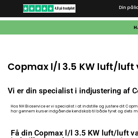
Din påli
H
Copmax l/l 3.5 KW luft/lu
Vi er din specialist i indjustering a
Hos NH Bioservice er vi specialist i at indstille og justere dit C
har gennem kurser indgående kendskab til både fyret og dets m
Få din Copmax l/l 3.5 KW luft/luft