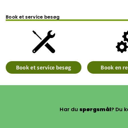
Book et service besøg
Book et service besøg
Book en re
Har du
spørgsmål
? Du k