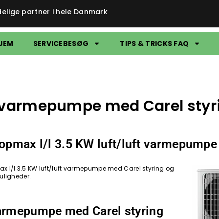
delige partner i hele Danmark
JEM
SERVICEBESØG
TIPS & TRICKS FAQ
ft varmepumpe med Carel styr
f Copmax l/l 3.5 KW luft/luft varmepumpe
opmax l/l 3.5 KW luft/luft varmepumpe med Carel styring og
uligheder.
 varmepumpe med Carel styring