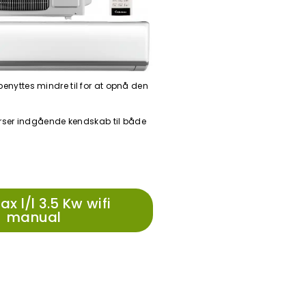
benyttes mindre til for at opnå den
kurser indgående kendskab til både
 l/l 3.5 Kw wifi
manual