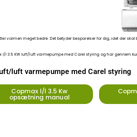
er varmen meget bedre. Det betyder besparelser for dig, idet der skal 
opmax l/l 3.5 KW luft/luft varmepumpe med Carel styring og har gennem 
luft/luft varmepumpe med Carel styring
Copmax l/l 3.5 Kw
Copmax
opsætning manual