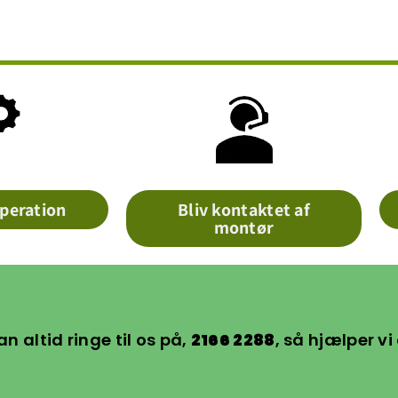
peration
Bliv kontaktet af
montør
an altid ringe til os på,
2166 2288
, så hjælper vi 