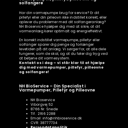
solfangere
Har din varmepumpe brug for service? Er dit
pillefyr eller din pilleovn ikke indstillet korrekt, eller
oplever du problemer med dit solfangeranlæg?
NH Bioservice hjælper dig med at sikre, at dit
varmeanlæg kører optimalt og energieffektivt.
En korrekt indstillet varmepumpe, pillefyr eller
solfanger sparer dig penge og forlænger
levetiden på dit anlæg. Vi sørger for, at alle dele
fungerer, som de skal, og at du føler dig tryg ved
at betjene dit varmesystem.
Kontakt os i dag – vi står klar til at hjælpe
dig med varmepumper, pillefyr, pilleovne
og solfangere!
NH BioService – Din Specialist i
Varmepumper, Pillefyr og Pilleovne
NH Bioservice
Viborgvej 52
8766 Nr. Snede
Tlf.: 2166 2288
Email: info@nhbioservice.dk
CVR: 38777734
Persondatapolitik