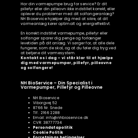
Har din varmepumpe brug for service? Er dit
pillefyr eller din pilleovn ikke indstillet korrekt, eller
oplever du problemer med dit solfangeranlæg?
NH Bioservice hjælper dig med at sikre, at dit
varmeanlæg kører optimalt og energieffektivt.
En korrekt indstillet varmepumpe, pillefyr eller
solfanger sparer dig penge og forlænger
levetiden på dit anlæg. Vi sørger for, at alle dele
fungerer, som de skal, og at du føler dig tryg ved
at betjene dit varmesystem.
Kontakt os i dag – vi står klar til at hjælpe
dig med varmepumper, pillefyr, pilleovne
og solfangere!
NH BioService – Din Specialist i
Varmepumper, Pillefyr og Pilleovne
NH Bioservice
Viborgvej 52
8766 Nr. Snede
Tlf.: 2166 2288
Email: info@nhbioservice.dk
CVR: 38777734
Persondatapolitik
Cookie Politik
Forretnings betingelser