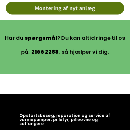
Montering af nyt anlæg
Har du
spørgsmål
? Du kan altid ringe til os
på,
2166 2288
, så hjælper vi dig.
Opstartsbesøg, reparation og service af
varmepumper, pillefyr, pilleovne og
solfangere