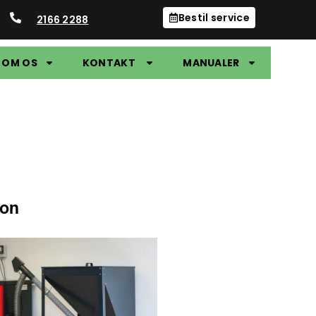
Bestil service
2166 2288
OM OS
KONTAKT
MANUALER
ion