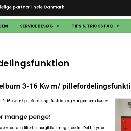
delige partner i hele Danmark
JEM
SERVICEBESØG
TIPS & TRICKS FAQ
rdelingsfunktion
 Pelburn 3-16 Kw m/ pillefordelingsfunkt
lburn 3-16 Kw m/ pillefordelingsfunktion og har gennem kurser
g for mange penge!
 dermed den tilførte energikilde meget bedre. Det betyder