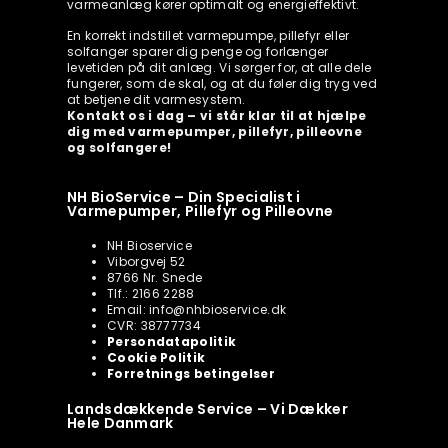
varmeanlæg kører optimalt og energieffektivt.
En korrekt indstillet varmepumpe, pillefyr eller
solfanger sparer dig penge og forlænger
levetiden på dit anlæg. Vi sørger for, at alle dele
fungerer, som de skal, og at du føler dig tryg ved
at betjene dit varmesystem.
Kontakt os i dag – vi står klar til at hjælpe
dig med varmepumper, pillefyr, pilleovne
og solfangere!
NH BioService – Din Specialist i
Varmepumper, Pillefyr og Pilleovne
NH Bioservice
Viborgvej 52
8766 Nr. Snede
Tlf.: 2166 2288
Email: info@nhbioservice.dk
CVR: 38777734
Persondatapolitik
Cookie Politik
Forretnings betingelser
Landsdækkende Service – Vi Dækker
Hele Danmark