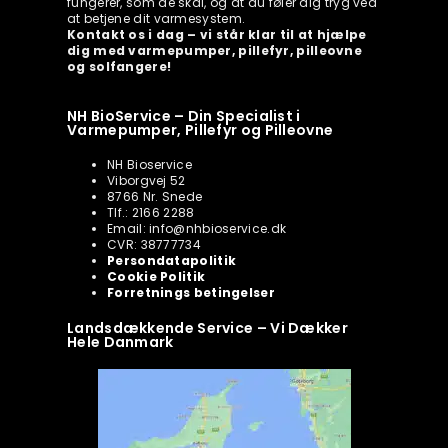
fungerer, som de skal, og at du føler dig tryg ved
at betjene dit varmesystem.
Kontakt os i dag – vi står klar til at hjælpe
dig med varmepumper, pillefyr, pilleovne
og solfangere!
NH BioService – Din Specialist i
Varmepumper, Pillefyr og Pilleovne
NH Bioservice
Viborgvej 52
8766 Nr. Snede
Tlf.: 2166 2288
Email: info@nhbioservice.dk
CVR: 38777734
Persondatapolitik
Cookie Politik
Forretnings betingelser
Landsdækkende Service – Vi Dækker
Hele Danmark