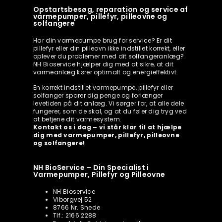
Opstartsbesøg, reparation og service af
varmepumper, pillefyr, pilleovne og
solfangere
Har din varmepumpe brug for service? Er dit
pillefyr eller din pilleovn ikke indstillet korrekt, eller
oplever du problemer med dit solfangeranlæg?
NH Bioservice hjælper dig med at sikre, at dit
varmeanlæg kører optimalt og energieffektivt.
En korrekt indstillet varmepumpe, pillefyr eller
solfanger sparer dig penge og forlænger
levetiden på dit anlæg. Vi sørger for, at alle dele
fungerer, som de skal, og at du føler dig tryg ved
at betjene dit varmesystem.
Kontakt os i dag – vi står klar til at hjælpe
dig med varmepumper, pillefyr, pilleovne
og solfangere!
NH BioService – Din Specialist i
Varmepumper, Pillefyr og Pilleovne
NH Bioservice
Viborgvej 52
8766 Nr. Snede
Tlf.: 2166 2288