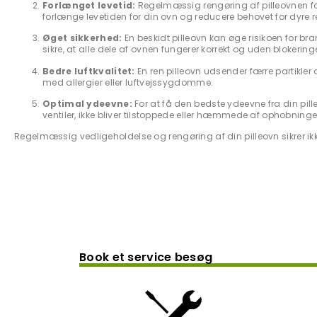
Forlænget levetid:
Regelmæssig rengøring af pilleovnen fo
forlænge levetiden for din ovn og reducere behovet for dyre re
Øget sikkerhed:
En beskidt pilleovn kan øge risikoen for 
sikre, at alle dele af ovnen fungerer korrekt og uden blokeringe
Bedre luftkvalitet:
En ren pilleovn udsender færre partikler og
med allergier eller luftvejssygdomme.
Optimal ydeevne:
For at få den bedste ydeevne fra din pill
ventiler, ikke bliver tilstoppede eller hæmmede af ophobninger
Regelmæssig vedligeholdelse og rengøring af din pilleovn sikrer ikk
Book et service besøg