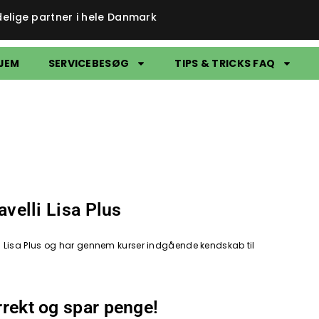
delige partner i hele Danmark
JEM
SERVICEBESØG
TIPS & TRICKS FAQ
Ravelli Lisa Plus
velli Lisa Plus og har gennem kurser indgående kendskab til
orrekt og spar penge!