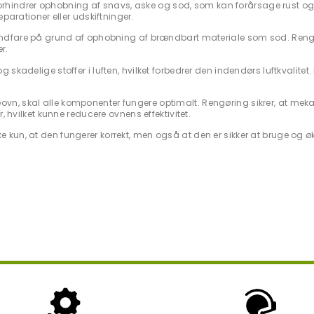
rhindrer ophobning af snavs, aske og sod, som kan forårsage rust og 
parationer eller udskiftninger.
brandfare på grund af ophobning af brændbart materiale som sod. Reng
r.
 skadelige stoffer i luften, hvilket forbedrer den indendørs luftkvalitet. 
eovn, skal alle komponenter fungere optimalt. Rengøring sikrer, at mek
, hvilket kunne reducere ovnens effektivitet.
e kun, at den fungerer korrekt, men også at den er sikker at bruge og 