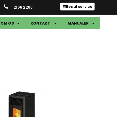
Bestil service
2166 2288
OM OS
KONTAKT
MANUALER