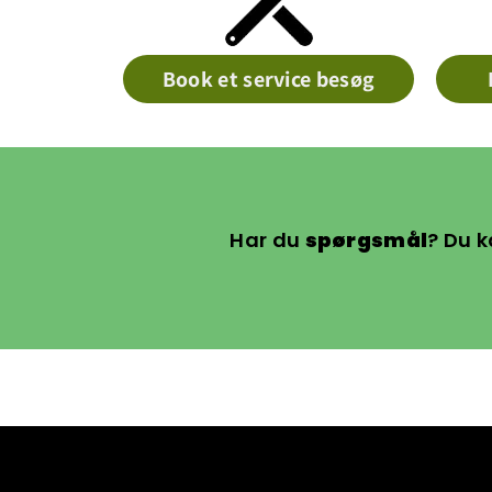
Book et service besøg
Har du
spørgsmål
? Du k