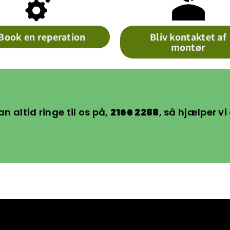
Book en reperation
Bliv kontaktet af
montør
an altid ringe til os på,
2166 2288
, så hjælper vi 