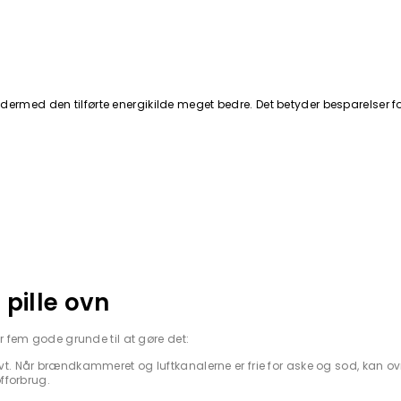
dermed den tilførte energikilde meget bedre. Det betyder besparelser fo
 pille ovn
er fem gode grunde til at gøre det:
ivt. Når brændkammeret og luftkanalerne er frie for aske og sod, kan ov
fforbrug.