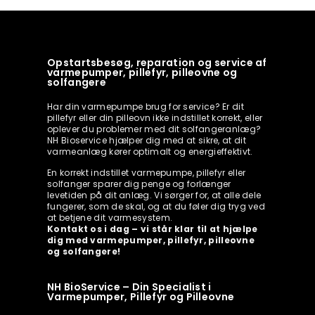
Opstartsbesøg, reparation og service af
varmepumper, pillefyr, pilleovne og
solfangere
Har din varmepumpe brug for service? Er dit
pillefyr eller din pilleovn ikke indstillet korrekt, eller
oplever du problemer med dit solfangeranlæg?
NH Bioservice hjælper dig med at sikre, at dit
varmeanlæg kører optimalt og energieffektivt.
En korrekt indstillet varmepumpe, pillefyr eller
solfanger sparer dig penge og forlænger
levetiden på dit anlæg. Vi sørger for, at alle dele
fungerer, som de skal, og at du føler dig tryg ved
at betjene dit varmesystem.
Kontakt os i dag – vi står klar til at hjælpe
dig med varmepumper, pillefyr, pilleovne
og solfangere!
NH BioService – Din Specialist i
Varmepumper, Pillefyr og Pilleovne