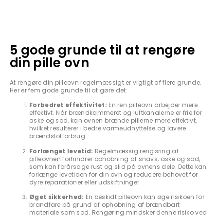
5 gode grunde til at rengøre
din pille ovn
At rengøre din pilleovn regelmæssigt er vigtigt af flere grunde.
Her er fem gode grunde til at gøre det:
Forbedret effektivitet:
En ren pilleovn arbejder mere
effektivt. Når brændkammeret og luftkanalerne er frie for
aske og sod, kan ovnen brænde pillerne mere effektivt,
hvilket resulterer i bedre varmeudnyttelse og lavere
brændstofforbrug.
Forlænget levetid:
Regelmæssig rengøring af
pilleovnen forhindrer ophobning af snavs, aske og sod,
som kan forårsage rust og slid på ovnens dele. Dette kan
forlænge levetiden for din ovn og reducere behovet for
dyre reparationer eller udskiftninger.
Øget sikkerhed:
En beskidt pilleovn kan øge risikoen for
brandfare på grund af ophobning af brændbart
materiale som sod. Rengøring mindsker denne risiko ved