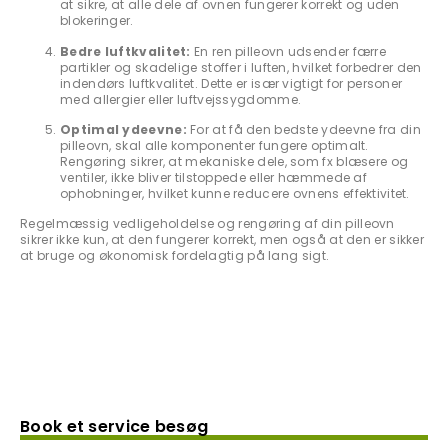
at sikre, at alle dele af ovnen fungerer korrekt og uden
blokeringer.
Bedre luftkvalitet:
En ren pilleovn udsender færre
partikler og skadelige stoffer i luften, hvilket forbedrer den
indendørs luftkvalitet. Dette er især vigtigt for personer
med allergier eller luftvejssygdomme.
Optimal ydeevne:
For at få den bedste ydeevne fra din
pilleovn, skal alle komponenter fungere optimalt.
Rengøring sikrer, at mekaniske dele, som fx blæsere og
ventiler, ikke bliver tilstoppede eller hæmmede af
ophobninger, hvilket kunne reducere ovnens effektivitet.
Regelmæssig vedligeholdelse og rengøring af din pilleovn
sikrer ikke kun, at den fungerer korrekt, men også at den er sikker
at bruge og økonomisk fordelagtig på lang sigt.
Book et service besøg