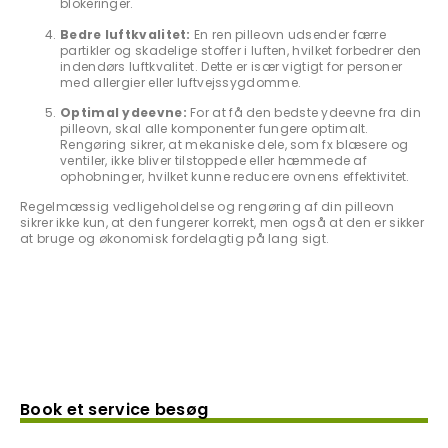
blokeringer.
Bedre luftkvalitet:
En ren pilleovn udsender færre
partikler og skadelige stoffer i luften, hvilket forbedrer den
indendørs luftkvalitet. Dette er især vigtigt for personer
med allergier eller luftvejssygdomme.
Optimal ydeevne:
For at få den bedste ydeevne fra din
pilleovn, skal alle komponenter fungere optimalt.
Rengøring sikrer, at mekaniske dele, som fx blæsere og
ventiler, ikke bliver tilstoppede eller hæmmede af
ophobninger, hvilket kunne reducere ovnens effektivitet.
Regelmæssig vedligeholdelse og rengøring af din pilleovn
sikrer ikke kun, at den fungerer korrekt, men også at den er sikker
at bruge og økonomisk fordelagtig på lang sigt.
Book et service besøg