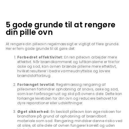
5 gode grunde til at rengøre
din pille ovn
At rengøre din pilleovn regelmæssigt er vigtigt af flere grunde.
Her er fem gode grunde til at gøre det:
Forbedret effektivitet:
En ren pilleovn arbejder mere
effektivt. Når brændkammeret og luftkanalerne er frie for
aske og sod, kan ovnen brænde pillerne mere effektivt,
hvilket resulterer i bedre varmeudnyttelse og lavere
brændstofforbrug.
Forlænget levetid:
Regelmæssig rengøring af
pilleovnen forhindrer ophobning af snavs, aske og sod,
som kan forårsage rust og slid på ovnens dele. Dette kan
forlænge levetiden for din ovn og reducere behovet for
dyre reparationer eller udskiftninger.
Øget sikkerhed:
En beskidt pilleovn kan øge risikoen for
brandfare på grund af ophobning af brændbart
materiale som sod. Rengøring mindsker denne risiko ved
at sikre, at alle dele af ovnen fungerer korrekt og uden