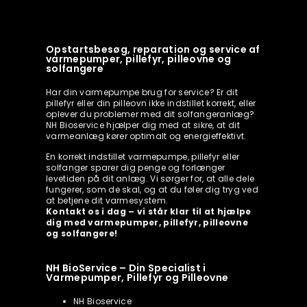
Opstartsbesøg, reparation og service af
varmepumper, pillefyr, pilleovne og
solfangere
Har din varmepumpe brug for service? Er dit
pillefyr eller din pilleovn ikke indstillet korrekt, eller
oplever du problemer med dit solfangeranlæg?
NH Bioservice hjælper dig med at sikre, at dit
varmeanlæg kører optimalt og energieffektivt.
En korrekt indstillet varmepumpe, pillefyr eller
solfanger sparer dig penge og forlænger
levetiden på dit anlæg. Vi sørger for, at alle dele
fungerer, som de skal, og at du føler dig tryg ved
at betjene dit varmesystem.
Kontakt os i dag – vi står klar til at hjælpe
dig med varmepumper, pillefyr, pilleovne
og solfangere!
NH BioService – Din Specialist i
Varmepumper, Pillefyr og Pilleovne
NH Bioservice