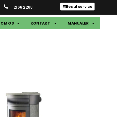
Bestil service
2166 2288
OM OS
KONTAKT
MANUALER