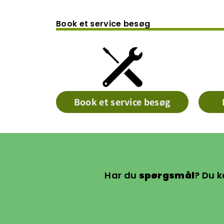
Book et service besøg
Book et service besøg
Har du
spørgsmål
? Du k