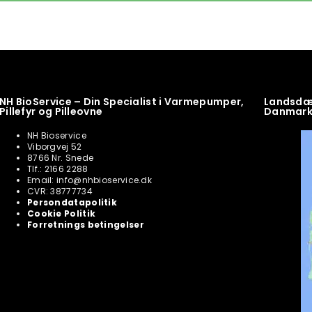
NH BioService – Din Specialist i Varmepumper,
Landsdæk
Pillefyr og Pilleovne
Danmar
NH Bioservice
Viborgvej 52
8766 Nr. Snede
Tlf.: 2166 2288
Email: info@nhbioservice.dk
CVR: 38777734
Persondatapolitik
Cookie Politik
Forretnings betingelser