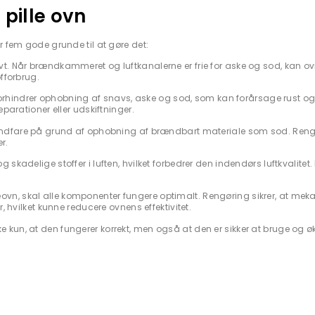
 pille ovn
er fem gode grunde til at gøre det:
ivt. Når brændkammeret og luftkanalerne er frie for aske og sod, kan ov
fforbrug.
rhindrer ophobning af snavs, aske og sod, som kan forårsage rust og 
parationer eller udskiftninger.
brandfare på grund af ophobning af brændbart materiale som sod. Reng
r.
 skadelige stoffer i luften, hvilket forbedrer den indendørs luftkvalitet. 
eovn, skal alle komponenter fungere optimalt. Rengøring sikrer, at mek
, hvilket kunne reducere ovnens effektivitet.
e kun, at den fungerer korrekt, men også at den er sikker at bruge og 