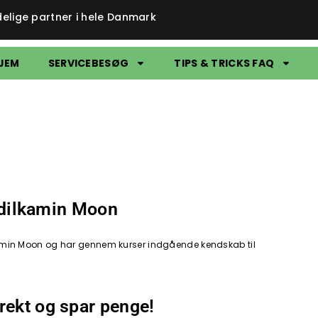
delige partner i hele Danmark
JEM
SERVICEBESØG
TIPS & TRICKS FAQ
 Edilkamin Moon
Edilkamin Moon og har gennem kurser indgående kendskab til
rekt og spar penge!