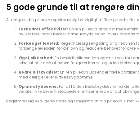
5 gode grunde til at rengøre din
At rengøre din pilleovn regelmæssigt er vigtigt af flere grunde. Her 
Forbedret effektivitet:
En ren pilleovn arbejder mere effekt
hvilket resulterer i bedre varmeudnyttelse og lavere brændsto
Forlænget levetid:
Regelmæssig rengøring af pilleovnen fo
forlænge levetiden for din ovn og reducere behovet for dyre re
Øget sikkerhed:
En beskidt pilleovn kan øge risikoen for 
sikre, at alle dele af ovnen fungerer korrekt og uden blokeringe
Bedre luftkvalitet:
En ren pilleovn udsender færre partikler og
med allergier eller luftvejssygdomme.
Optimal ydeevne:
For at få den bedste ydeevne fra din pill
ventiler, ikke bliver tilstoppede eller hæmmede af ophobninger
Regelmæssig vedligeholdelse og rengøring af din pilleovn sikrer ikk