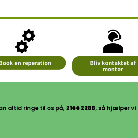
Book en reperation
Bliv kontaktet af
montør
an altid ringe til os på,
2166 2288
, så hjælper vi 