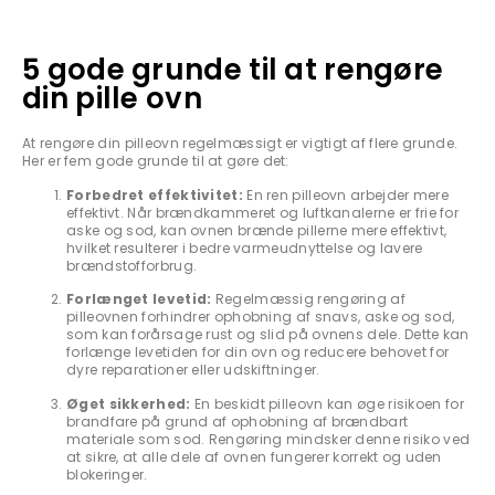
5 gode grunde til at rengøre
din pille ovn
At rengøre din pilleovn regelmæssigt er vigtigt af flere grunde.
Her er fem gode grunde til at gøre det:
Forbedret effektivitet:
En ren pilleovn arbejder mere
effektivt. Når brændkammeret og luftkanalerne er frie for
aske og sod, kan ovnen brænde pillerne mere effektivt,
hvilket resulterer i bedre varmeudnyttelse og lavere
brændstofforbrug.
Forlænget levetid:
Regelmæssig rengøring af
pilleovnen forhindrer ophobning af snavs, aske og sod,
som kan forårsage rust og slid på ovnens dele. Dette kan
forlænge levetiden for din ovn og reducere behovet for
dyre reparationer eller udskiftninger.
Øget sikkerhed:
En beskidt pilleovn kan øge risikoen for
brandfare på grund af ophobning af brændbart
materiale som sod. Rengøring mindsker denne risiko ved
at sikre, at alle dele af ovnen fungerer korrekt og uden
blokeringer.