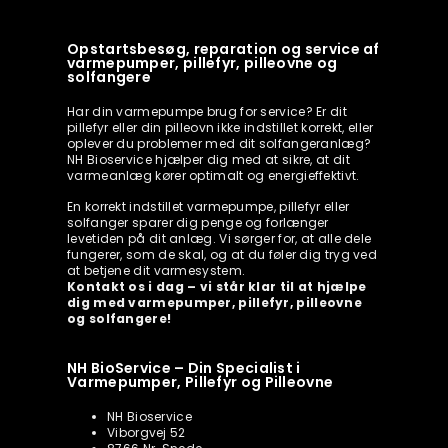
Opstartsbesøg, reparation og service af
varmepumper, pillefyr, pilleovne og
solfangere
Har din varmepumpe brug for service? Er dit
pillefyr eller din pilleovn ikke indstillet korrekt, eller
oplever du problemer med dit solfangeranlæg?
NH Bioservice hjælper dig med at sikre, at dit
varmeanlæg kører optimalt og energieffektivt.
En korrekt indstillet varmepumpe, pillefyr eller
solfanger sparer dig penge og forlænger
levetiden på dit anlæg. Vi sørger for, at alle dele
fungerer, som de skal, og at du føler dig tryg ved
at betjene dit varmesystem.
Kontakt os i dag – vi står klar til at hjælpe
dig med varmepumper, pillefyr, pilleovne
og solfangere!
NH BioService – Din Specialist i
Varmepumper, Pillefyr og Pilleovne
NH Bioservice
Viborgvej 52