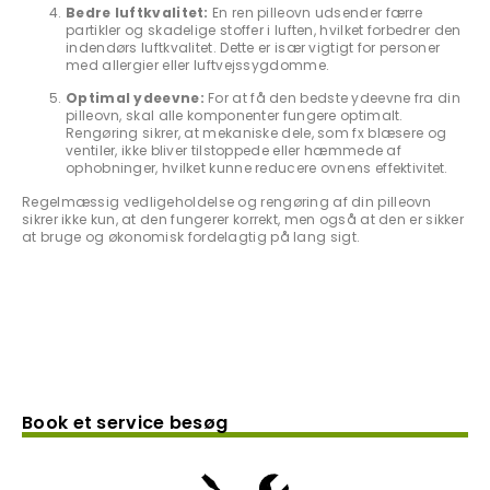
Bedre luftkvalitet:
En ren pilleovn udsender færre
partikler og skadelige stoffer i luften, hvilket forbedrer den
indendørs luftkvalitet. Dette er især vigtigt for personer
med allergier eller luftvejssygdomme.
Optimal ydeevne:
For at få den bedste ydeevne fra din
pilleovn, skal alle komponenter fungere optimalt.
Rengøring sikrer, at mekaniske dele, som fx blæsere og
ventiler, ikke bliver tilstoppede eller hæmmede af
ophobninger, hvilket kunne reducere ovnens effektivitet.
Regelmæssig vedligeholdelse og rengøring af din pilleovn
sikrer ikke kun, at den fungerer korrekt, men også at den er sikker
at bruge og økonomisk fordelagtig på lang sigt.
Book et service besøg