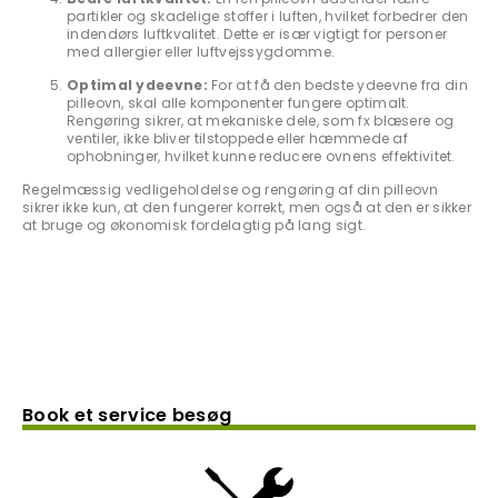
partikler og skadelige stoffer i luften, hvilket forbedrer den
indendørs luftkvalitet. Dette er især vigtigt for personer
med allergier eller luftvejssygdomme.
Optimal ydeevne:
For at få den bedste ydeevne fra din
pilleovn, skal alle komponenter fungere optimalt.
Rengøring sikrer, at mekaniske dele, som fx blæsere og
ventiler, ikke bliver tilstoppede eller hæmmede af
ophobninger, hvilket kunne reducere ovnens effektivitet.
Regelmæssig vedligeholdelse og rengøring af din pilleovn
sikrer ikke kun, at den fungerer korrekt, men også at den er sikker
at bruge og økonomisk fordelagtig på lang sigt.
Book et service besøg