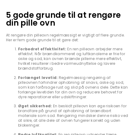
5 gode grunde til at rengøre
din pille ovn
At rengøre din pilleovn regelmæssigt er vigtigt af flere grunde.
Her er fem gode grunde til at gøre det:
Forbedret effektivitet:
En ren pilleovn arbejder mere
effektivt. Når brændkammeret og luftkanalerne er frie for
aske og sod, kan ovnen brænde pillerne mere effektivt,
hvilket resulterer i bedre varmeudnyttelse og lavere
brændstofforbrug.
Forlænget levetid:
Regelmæssig rengøring af
pilleovnen forhindrer ophobning af snavs, aske og sod,
som kan forårsage rust og slid på ovnens dele. Dette kan
forlænge levetiden for din ovn og reducere behovet for
dyre reparationer eller udskiftninger.
Øget sikkerhed:
En beskidt pilleovn kan øge risikoen for
brandfare på grund af ophobning af brændbart
materiale som sod. Rengøring mindsker denne risiko ved
at sikre, at alle dele af ovnen fungerer korrekt og uden
blokeringer.
Bedre luftkvalitet:
En ren pilleovn udsender færre