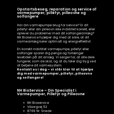
Opstartsbesøg, reparation og service af
varmepumper, pillefyr, pilleovne og
solfangere
Har din varmepumpe brug for service? Er dit
pillefyr eller din pilleovn ikke indstillet korrekt, eller
oplever du problemer med dit solfangeranlæg?
NH Bioservice hjælper dig med at sikre, at dit
varmeanlæg kører optimalt og energieffektivt.
En korrekt indstillet varmepumpe, pillefyr eller
solfanger sparer dig penge og forlænger
levetiden på dit anlæg. Vi sørger for, at alle dele
fungerer, som de skal, og at du føler dig tryg ved
at betjene dit varmesystem.
Kontakt os i dag – vi står klar til at hjælpe
dig med varmepumper, pillefyr, pilleovne
og solfangere!
NH BioService – Din Specialist i
Varmepumper, Pillefyr og Pilleovne
NH Bioservice
Viborgvej 52
8766 Nr. Snede