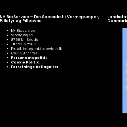
NH BioService – Din Specialist i Varmepumper,
Landsdæk
Pillefyr og Pilleovne
Danmar
NH Bioservice
Viborgvej 52
8766 Nr. Snede
Tlf.: 2166 2288
Email: info@nhbioservice.dk
CVR: 38777734
Persondatapolitik
Cookie Politik
Forretnings betingelser