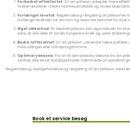
Forbedret effektivitet:
En ren pilleovn arbejder mere effekt
hvilket resulterer i bedre varmeudnyttelse og lavere brændsto
Forlænget levetid:
Regelmæssig rengøring af pilleovnen fo
forlænge levetiden for din ovn og reducere behovet for dyre re
Øget sikkerhed:
En beskidt pilleovn kan øge risikoen for 
sikre, at alle dele af ovnen fungerer korrekt og uden blokeringe
Bedre luftkvalitet:
En ren pilleovn udsender færre partikler og
med allergier eller luftvejssygdomme.
Optimal ydeevne:
For at få den bedste ydeevne fra din pill
ventiler, ikke bliver tilstoppede eller hæmmede af ophobninger
Regelmæssig vedligeholdelse og rengøring af din pilleovn sikrer ikk
Book et service besøg