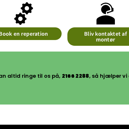
Book en reperation
Bliv kontaktet af
montør
an altid ringe til os på,
2166 2288
, så hjælper vi 