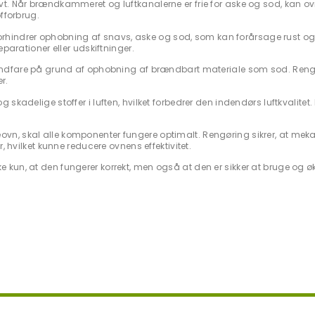
ivt. Når brændkammeret og luftkanalerne er frie for aske og sod, kan ov
fforbrug.
rhindrer ophobning af snavs, aske og sod, som kan forårsage rust og 
parationer eller udskiftninger.
brandfare på grund af ophobning af brændbart materiale som sod. Reng
r.
 skadelige stoffer i luften, hvilket forbedrer den indendørs luftkvalitet. 
eovn, skal alle komponenter fungere optimalt. Rengøring sikrer, at mek
, hvilket kunne reducere ovnens effektivitet.
e kun, at den fungerer korrekt, men også at den er sikker at bruge og 