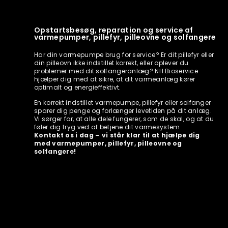
Opstartsbesøg, reparation og service af
varmepumper, pillefyr, pilleovne og solfangere
Har din varmepumpe brug for service? Er dit pillefyr eller
din pilleovn ikke indstillet korrekt, eller oplever du
problemer med dit solfangeranlæg? NH Bioservice
hjælper dig med at sikre, at dit varmeanlæg kører
optimalt og energieffektivt.
En korrekt indstillet varmepumpe, pillefyr eller solfanger
sparer dig penge og forlænger levetiden på dit anlæg.
Vi sørger for, at alle dele fungerer, som de skal, og at du
føler dig tryg ved at betjene dit varmesystem.
Kontakt os i dag – vi står klar til at hjælpe dig
med varmepumper, pillefyr, pilleovne og
solfangere!