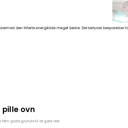
dermed den tilførte energikilde meget bedre. Det betyder besparelser fo
 pille ovn
er fem gode grunde til at gøre det: