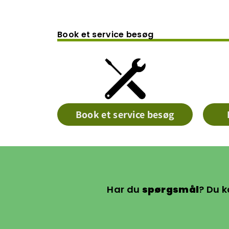
Book et service besøg
Book et service besøg
Har du
spørgsmål
? Du k