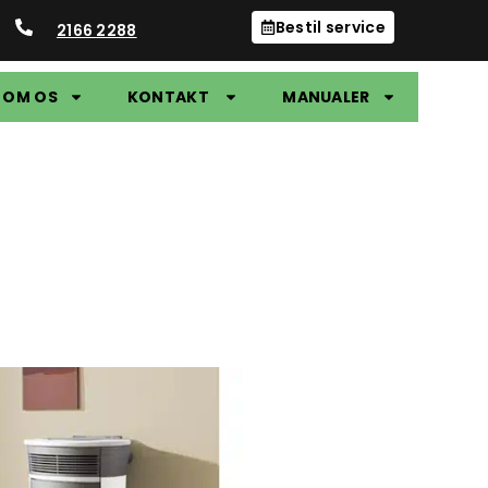
Bestil service
2166 2288
OM OS
KONTAKT
MANUALER