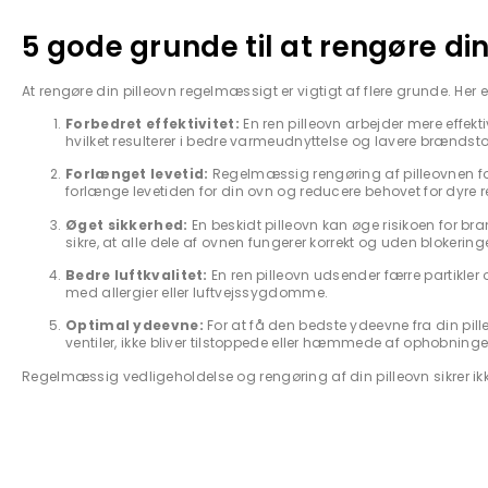
5 gode grunde til at rengøre din
At rengøre din pilleovn regelmæssigt er vigtigt af flere grunde. Her 
Forbedret effektivitet:
En ren pilleovn arbejder mere effekt
hvilket resulterer i bedre varmeudnyttelse og lavere brændsto
Forlænget levetid:
Regelmæssig rengøring af pilleovnen fo
forlænge levetiden for din ovn og reducere behovet for dyre re
Øget sikkerhed:
En beskidt pilleovn kan øge risikoen for 
sikre, at alle dele af ovnen fungerer korrekt og uden blokeringe
Bedre luftkvalitet:
En ren pilleovn udsender færre partikler og
med allergier eller luftvejssygdomme.
Optimal ydeevne:
For at få den bedste ydeevne fra din pill
ventiler, ikke bliver tilstoppede eller hæmmede af ophobninger
Regelmæssig vedligeholdelse og rengøring af din pilleovn sikrer ikk