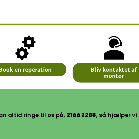
Book en reperation
Bliv kontaktet af
montør
an altid ringe til os på,
2166 2288
, så hjælper vi 