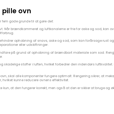
 pille ovn
er fem gode grunde til at gøre det:
ivt. Når brændkammeret og luftkanalerne er frie for aske og sod, kan ov
fforbrug.
rhindrer ophobning af snavs, aske og sod, som kan forårsage rust og 
parationer eller udskiftninger.
brandfare på grund af ophobning af brændbart materiale som sod. Reng
r.
 skadelige stoffer i luften, hvilket forbedrer den indendørs luftkvalitet. 
eovn, skal alle komponenter fungere optimalt. Rengøring sikrer, at mek
, hvilket kunne reducere ovnens effektivitet.
e kun, at den fungerer korrekt, men også at den er sikker at bruge og 