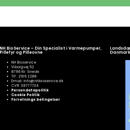
NH BioService – Din Specialist i Varmepumper,
Landsdæk
Pillefyr og Pilleovne
Danmar
NH Bioservice
Viborgvej 52
8766 Nr. Snede
Tlf.: 2166 2288
Email: info@nhbioservice.dk
CVR: 38777734
Persondatapolitik
Cookie Politik
Forretnings betingelser