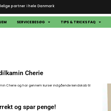
delige partner i hele Danmark
JEM
SERVICEBESØG
TIPS & TRICKS FAQ
 Edilkamin Cherie
dilkamin Cherie og har gennem kurser indgående kendskab til
orrekt og spar penge!