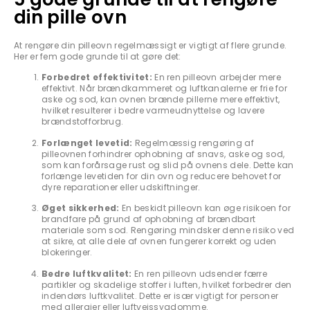
din pille ovn
At rengøre din pilleovn regelmæssigt er vigtigt af flere grunde.
Her er fem gode grunde til at gøre det:
Forbedret effektivitet:
En ren pilleovn arbejder mere
effektivt. Når brændkammeret og luftkanalerne er frie for
aske og sod, kan ovnen brænde pillerne mere effektivt,
hvilket resulterer i bedre varmeudnyttelse og lavere
brændstofforbrug.
Forlænget levetid:
Regelmæssig rengøring af
pilleovnen forhindrer ophobning af snavs, aske og sod,
som kan forårsage rust og slid på ovnens dele. Dette kan
forlænge levetiden for din ovn og reducere behovet for
dyre reparationer eller udskiftninger.
Øget sikkerhed:
En beskidt pilleovn kan øge risikoen for
brandfare på grund af ophobning af brændbart
materiale som sod. Rengøring mindsker denne risiko ved
at sikre, at alle dele af ovnen fungerer korrekt og uden
blokeringer.
Bedre luftkvalitet:
En ren pilleovn udsender færre
partikler og skadelige stoffer i luften, hvilket forbedrer den
indendørs luftkvalitet. Dette er især vigtigt for personer
med allergier eller luftvejssygdomme.