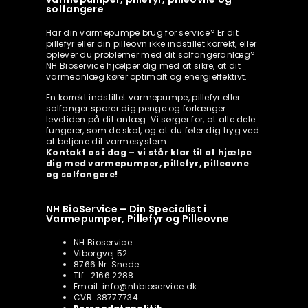
solfangere
Har din varmepumpe brug for service? Er dit
pillefyr eller din pilleovn ikke indstillet korrekt, eller
oplever du problemer med dit solfangeranlæg?
NH Bioservice hjælper dig med at sikre, at dit
varmeanlæg kører optimalt og energieffektivt.
En korrekt indstillet varmepumpe, pillefyr eller
solfanger sparer dig penge og forlænger
levetiden på dit anlæg. Vi sørger for, at alle dele
fungerer, som de skal, og at du føler dig tryg ved
at betjene dit varmesystem.
Kontakt os i dag – vi står klar til at hjælpe
dig med varmepumper, pillefyr, pilleovne
og solfangere!
NH BioService – Din Specialist i
Varmepumper, Pillefyr og Pilleovne
NH Bioservice
Viborgvej 52
8766 Nr. Snede
Tlf.: 2166 2288
Email: info@nhbioservice.dk
CVR: 38777734