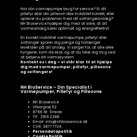
Har din varmepumpe brug for service? Er dit
pillefyr eller din pilleovn ikke indstillet korrekt, eller
oplever du problemer med dit solfangeranlæg?
NH Bioservice hjælper dig med at sikre, at dit
varmeanlæg kører optimalt og energieffektivt.
En korrekt indstillet varmepumpe, pillefyr eller
solfanger sparer dig penge og forlænger
levetiden på dit anlæg. Vi sørger for, at alle dele
fungerer, som de skal, og at du føler dig tryg ved
at betjene dit varmesystem.
Kontakt os i dag – vi står klar til at hjælpe
dig med varmepumper, pillefyr, pilleovne
og solfangere!
NH BioService – Din Specialist i
Varmepumper, Pillefyr og Pilleovne
NH Bioservice
Viborgvej 52
8766 Nr. Snede
Tlf.: 2166 2288
Email: info@nhbioservice.dk
CVR: 38777734
Persondatapolitik
Cookie Politik