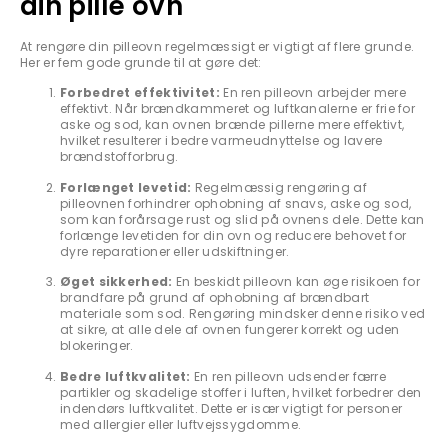
din pille ovn
At rengøre din pilleovn regelmæssigt er vigtigt af flere grunde.
Her er fem gode grunde til at gøre det:
Forbedret effektivitet:
En ren pilleovn arbejder mere
effektivt. Når brændkammeret og luftkanalerne er frie for
aske og sod, kan ovnen brænde pillerne mere effektivt,
hvilket resulterer i bedre varmeudnyttelse og lavere
brændstofforbrug.
Forlænget levetid:
Regelmæssig rengøring af
pilleovnen forhindrer ophobning af snavs, aske og sod,
som kan forårsage rust og slid på ovnens dele. Dette kan
forlænge levetiden for din ovn og reducere behovet for
dyre reparationer eller udskiftninger.
Øget sikkerhed:
En beskidt pilleovn kan øge risikoen for
brandfare på grund af ophobning af brændbart
materiale som sod. Rengøring mindsker denne risiko ved
at sikre, at alle dele af ovnen fungerer korrekt og uden
blokeringer.
Bedre luftkvalitet:
En ren pilleovn udsender færre
partikler og skadelige stoffer i luften, hvilket forbedrer den
indendørs luftkvalitet. Dette er især vigtigt for personer
med allergier eller luftvejssygdomme.