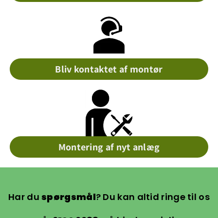
Bliv kontaktet af montør
Montering af nyt anlæg
Har du
spørgsmål
? Du kan altid ringe til os