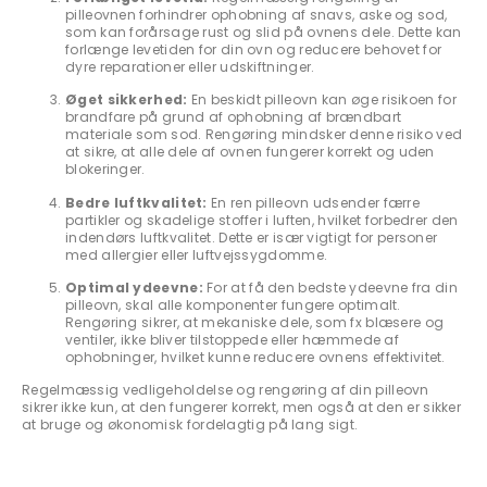
pilleovnen forhindrer ophobning af snavs, aske og sod,
som kan forårsage rust og slid på ovnens dele. Dette kan
forlænge levetiden for din ovn og reducere behovet for
dyre reparationer eller udskiftninger.
Øget sikkerhed:
En beskidt pilleovn kan øge risikoen for
brandfare på grund af ophobning af brændbart
materiale som sod. Rengøring mindsker denne risiko ved
at sikre, at alle dele af ovnen fungerer korrekt og uden
blokeringer.
Bedre luftkvalitet:
En ren pilleovn udsender færre
partikler og skadelige stoffer i luften, hvilket forbedrer den
indendørs luftkvalitet. Dette er især vigtigt for personer
med allergier eller luftvejssygdomme.
Optimal ydeevne:
For at få den bedste ydeevne fra din
pilleovn, skal alle komponenter fungere optimalt.
Rengøring sikrer, at mekaniske dele, som fx blæsere og
ventiler, ikke bliver tilstoppede eller hæmmede af
ophobninger, hvilket kunne reducere ovnens effektivitet.
Regelmæssig vedligeholdelse og rengøring af din pilleovn
sikrer ikke kun, at den fungerer korrekt, men også at den er sikker
at bruge og økonomisk fordelagtig på lang sigt.