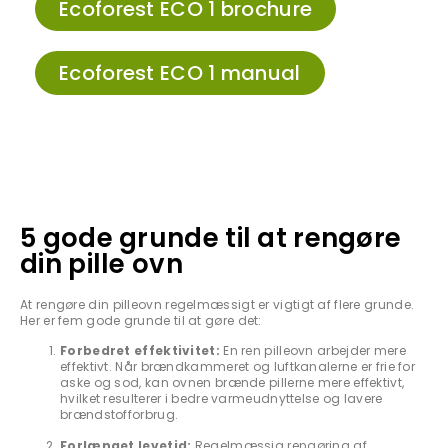
Ecoforest ECO 1 brochure
Ecoforest ECO 1 manual
5 gode grunde til at rengøre
din pille ovn
At rengøre din pilleovn regelmæssigt er vigtigt af flere grunde.
Her er fem gode grunde til at gøre det:
Forbedret effektivitet:
En ren pilleovn arbejder mere
effektivt. Når brændkammeret og luftkanalerne er frie for
aske og sod, kan ovnen brænde pillerne mere effektivt,
hvilket resulterer i bedre varmeudnyttelse og lavere
brændstofforbrug.
Forlænget levetid:
Regelmæssig rengøring af