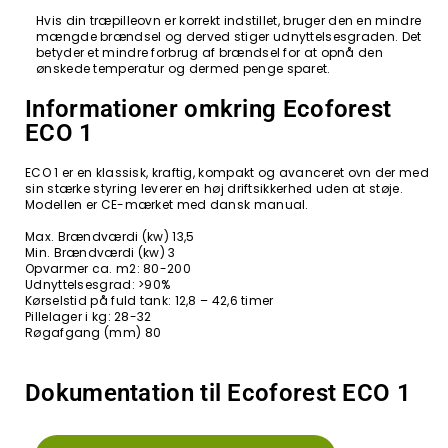
Hvis din træpilleovn er korrekt indstillet, bruger den en mindre
mængde brændsel og derved stiger udnyttelsesgraden. Det
betyder et mindre forbrug af brændsel for at opnå den
ønskede temperatur og dermed penge sparet.
Informationer omkring Ecoforest
ECO 1
ECO 1 er en klassisk, kraftig, kompakt og avanceret ovn der med
sin stærke styring leverer en høj driftsikkerhed uden at støje.
Modellen er CE-mærket med dansk manual.
Max. Brændværdi (kw) 13,5
Min. Brændværdi (kw) 3
Opvarmer ca. m2: 80-200
Udnyttelsesgrad: >90%
Kørselstid på fuld tank: 12,8 – 42,6 timer
Pillelager i kg: 28-32
Røgafgang (mm) 80
Dokumentation til Ecoforest ECO 1