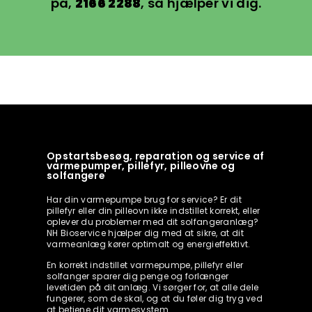
på,
2166 2288
, så hjælper vi dig.
Opstartsbesøg, reparation og service af
varmepumper, pillefyr, pilleovne og
solfangere
Har din varmepumpe brug for service? Er dit
pillefyr eller din pilleovn ikke indstillet korrekt, eller
oplever du problemer med dit solfangeranlæg?
NH Bioservice hjælper dig med at sikre, at dit
varmeanlæg kører optimalt og energieffektivt.
En korrekt indstillet varmepumpe, pillefyr eller
solfanger sparer dig penge og forlænger
levetiden på dit anlæg. Vi sørger for, at alle dele
fungerer, som de skal, og at du føler dig tryg ved
at betjene dit varmesystem.