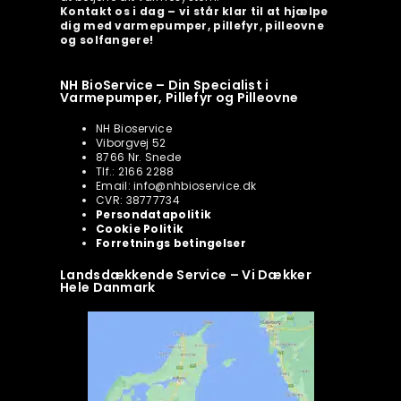
Kontakt os i dag – vi står klar til at hjælpe
dig med varmepumper, pillefyr, pilleovne
og solfangere!
NH BioService – Din Specialist i
Varmepumper, Pillefyr og Pilleovne
NH Bioservice
Viborgvej 52
8766 Nr. Snede
Tlf.: 2166 2288
Email: info@nhbioservice.dk
CVR: 38777734
Persondatapolitik
Cookie Politik
Forretnings betingelser
Landsdækkende Service – Vi Dækker
Hele Danmark