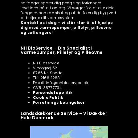
solfanger sparer dig penge og forlænger
levetiden på dit anlæg. Vi sørger for, at alle dele
fungerer, som de skal, og at du føler dig tryg ved
at betjene dit varmesystem.
Kontakt os i dag – vi står klar til at hjælpe
dig med varmepumper, pillefyr, pilleovne
og solfangere!
NH BioService – Din Specialist i
Varmepumper, Pillefyr og Pilleovne
NH Bioservice
Viborgvej 52
8766 Nr. Snede
Tlf.: 2166 2288
Email: info@nhbioservice.dk
CVR: 38777734
Persondatapolitik
Cookie Politik
Forretnings betingelser
Landsdækkende Service – Vi Dækker
Hele Danmark