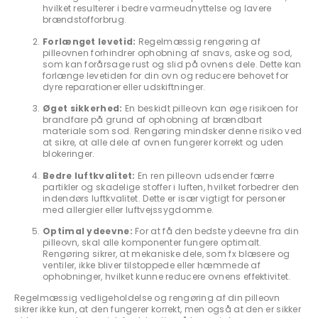
hvilket resulterer i bedre varmeudnyttelse og lavere
brændstofforbrug.
Forlænget levetid:
Regelmæssig rengøring af
pilleovnen forhindrer ophobning af snavs, aske og sod,
som kan forårsage rust og slid på ovnens dele. Dette kan
forlænge levetiden for din ovn og reducere behovet for
dyre reparationer eller udskiftninger.
Øget sikkerhed:
En beskidt pilleovn kan øge risikoen for
brandfare på grund af ophobning af brændbart
materiale som sod. Rengøring mindsker denne risiko ved
at sikre, at alle dele af ovnen fungerer korrekt og uden
blokeringer.
Bedre luftkvalitet:
En ren pilleovn udsender færre
partikler og skadelige stoffer i luften, hvilket forbedrer den
indendørs luftkvalitet. Dette er især vigtigt for personer
med allergier eller luftvejssygdomme.
Optimal ydeevne:
For at få den bedste ydeevne fra din
pilleovn, skal alle komponenter fungere optimalt.
Rengøring sikrer, at mekaniske dele, som fx blæsere og
ventiler, ikke bliver tilstoppede eller hæmmede af
ophobninger, hvilket kunne reducere ovnens effektivitet.
Regelmæssig vedligeholdelse og rengøring af din pilleovn
sikrer ikke kun, at den fungerer korrekt, men også at den er sikker