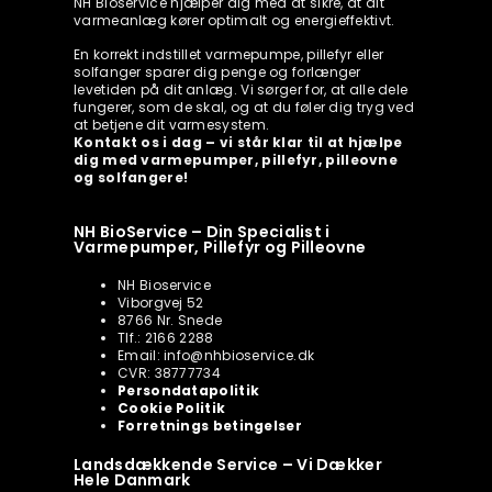
NH Bioservice hjælper dig med at sikre, at dit
varmeanlæg kører optimalt og energieffektivt.
En korrekt indstillet varmepumpe, pillefyr eller
solfanger sparer dig penge og forlænger
levetiden på dit anlæg. Vi sørger for, at alle dele
fungerer, som de skal, og at du føler dig tryg ved
at betjene dit varmesystem.
Kontakt os i dag – vi står klar til at hjælpe
dig med varmepumper, pillefyr, pilleovne
og solfangere!
NH BioService – Din Specialist i
Varmepumper, Pillefyr og Pilleovne
NH Bioservice
Viborgvej 52
8766 Nr. Snede
Tlf.: 2166 2288
Email: info@nhbioservice.dk
CVR: 38777734
Persondatapolitik
Cookie Politik
Forretnings betingelser
Landsdækkende Service – Vi Dækker
Hele Danmark