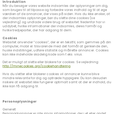
Introduktion
Når du besøger vores website indsamles der oplysninger om dig,
som bruges til at tilpasse og forbedre vores indhold og til at øge
værdien af de annoncer, der vises på siden. Hvis du ikke ønsker, at
der indsamles oplysninger, bør du slette dine cookies (se
vejledning) og undlade videre brug af websitet. Nedenfor har vi
uddybet, hvilke informationer der indsamles, deres formål og
hvilke tredjeparter, der har adgang til dem.
Cookies
Websitet anvender “cookies”, der er en tekstfil, som gemmes på din
computer, mobil el. tilsvarende med det formål at genkende den,
huske indstillinger, udføre statistik og målrette annoncer. Cookies
kan ikke indeholde skadelig kode som f.eks. virus.
Det er muligt at slette eller blokere for cookies. Se vejledning:
http://minecookies.org/cookiehandtering
Hvis du sletter eller blokerer cookies vil annoncer kunne blive
mindre relevante for dig og optræde hyppigere. Du kan desuden
risikere at websitet ikke fungerer optimalt samt at der er indhold, du
ikke kan få adgang til.
Personoplysninger
Generelt
Personoplysninger er alle slags informationer, der i et eller andet