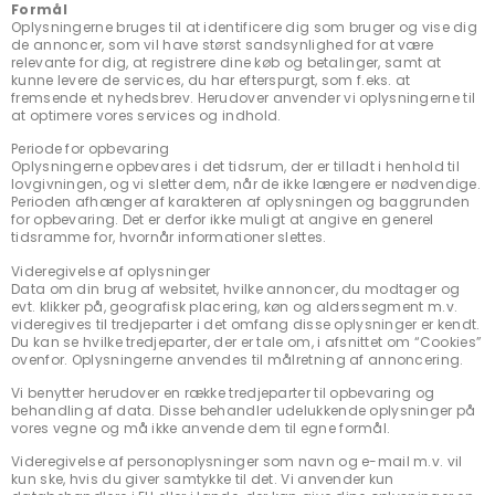
Formål
Oplysningerne bruges til at identificere dig som bruger og vise dig
de annoncer, som vil have størst sandsynlighed for at være
relevante for dig, at registrere dine køb og betalinger, samt at
kunne levere de services, du har efterspurgt, som f.eks. at
fremsende et nyhedsbrev. Herudover anvender vi oplysningerne til
at optimere vores services og indhold.
Periode for opbevaring
Oplysningerne opbevares i det tidsrum, der er tilladt i henhold til
lovgivningen, og vi sletter dem, når de ikke længere er nødvendige.
Perioden afhænger af karakteren af oplysningen og baggrunden
for opbevaring. Det er derfor ikke muligt at angive en generel
tidsramme for, hvornår informationer slettes.
Videregivelse af oplysninger
Data om din brug af websitet, hvilke annoncer, du modtager og
evt. klikker på, geografisk placering, køn og alderssegment m.v.
videregives til tredjeparter i det omfang disse oplysninger er kendt.
Du kan se hvilke tredjeparter, der er tale om, i afsnittet om “Cookies”
ovenfor. Oplysningerne anvendes til målretning af annoncering.
Vi benytter herudover en række tredjeparter til opbevaring og
behandling af data. Disse behandler udelukkende oplysninger på
vores vegne og må ikke anvende dem til egne formål.
Videregivelse af personoplysninger som navn og e-mail m.v. vil
kun ske, hvis du giver samtykke til det. Vi anvender kun