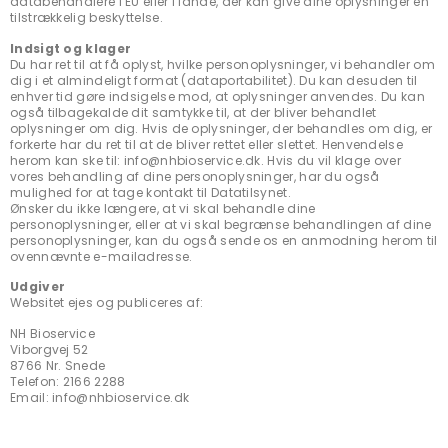
databehandlere i EU eller i lande, der kan give dine oplysninger en
tilstrækkelig beskyttelse.
Indsigt og klager
Du har ret til at få oplyst, hvilke personoplysninger, vi behandler om
dig i et almindeligt format (dataportabilitet). Du kan desuden til
enhver tid gøre indsigelse mod, at oplysninger anvendes. Du kan
også tilbagekalde dit samtykke til, at der bliver behandlet
oplysninger om dig. Hvis de oplysninger, der behandles om dig, er
forkerte har du ret til at de bliver rettet eller slettet. Henvendelse
herom kan ske til: info@nhbioservice.dk. Hvis du vil klage over
vores behandling af dine personoplysninger, har du også
mulighed for at tage kontakt til Datatilsynet.
Ønsker du ikke længere, at vi skal behandle dine
personoplysninger, eller at vi skal begrænse behandlingen af dine
personoplysninger, kan du også sende os en anmodning herom til
ovennævnte e-mailadresse.
Udgiver
Websitet ejes og publiceres af:
NH Bioservice
Viborgvej 52
8766 Nr. Snede
Telefon: 2166 2288
Email: info@nhbioservice.dk