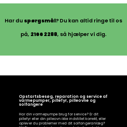
Har du
spørgsmål
? Du kan altid ringe til os
på,
2166 2288
, så hjælper vi dig.
Opstartsbesøg, reparation og service af
varmepumper, pillefyr, pilleovne og
solfangere
Har din varmepumpe brug for service? Er dit
pillefyr eller din pilleovn ikke indstillet korrekt, eller
oplever du problemer med dit solfangeranlæg?