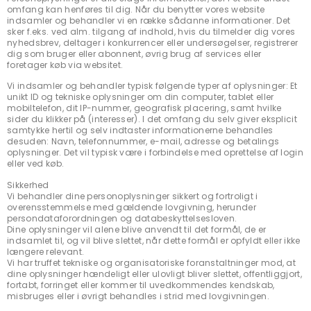
omfang kan henføres til dig. Når du benytter vores website
indsamler og behandler vi en række sådanne informationer. Det
sker f.eks. ved alm. tilgang af indhold, hvis du tilmelder dig vores
nyhedsbrev, deltager i konkurrencer eller undersøgelser, registrerer
dig som bruger eller abonnent, øvrig brug af services eller
foretager køb via websitet.
Vi indsamler og behandler typisk følgende typer af oplysninger: Et
unikt ID og tekniske oplysninger om din computer, tablet eller
mobiltelefon, dit IP-nummer, geografisk placering, samt hvilke
sider du klikker på (interesser). I det omfang du selv giver eksplicit
samtykke hertil og selv indtaster informationerne behandles
desuden: Navn, telefonnummer, e-mail, adresse og betalings
oplysninger. Det vil typisk være i forbindelse med oprettelse af login
eller ved køb.
Sikkerhed
Vi behandler dine personoplysninger sikkert og fortroligt i
overensstemmelse med gældende lovgivning, herunder
persondataforordningen og databeskyttelsesloven.
Dine oplysninger vil alene blive anvendt til det formål, de er
indsamlet til, og vil blive slettet, når dette formål er opfyldt eller ikke
længere relevant.
Vi har truffet tekniske og organisatoriske foranstaltninger mod, at
dine oplysninger hændeligt eller ulovligt bliver slettet, offentliggjort,
fortabt, forringet eller kommer til uvedkommendes kendskab,
misbruges eller i øvrigt behandles i strid med lovgivningen.