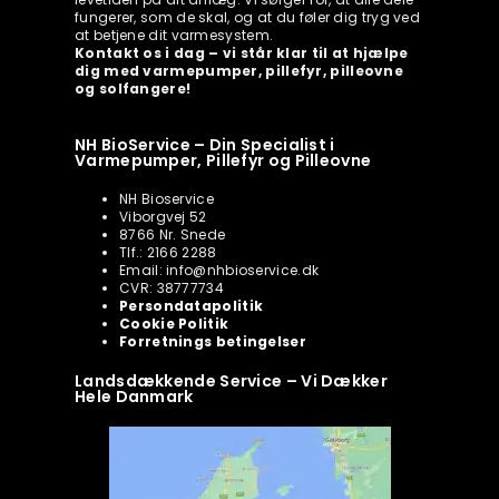
fungerer, som de skal, og at du føler dig tryg ved
at betjene dit varmesystem.
Kontakt os i dag – vi står klar til at hjælpe
dig med varmepumper, pillefyr, pilleovne
og solfangere!
NH BioService – Din Specialist i
Varmepumper, Pillefyr og Pilleovne
NH Bioservice
Viborgvej 52
8766 Nr. Snede
Tlf.: 2166 2288
Email: info@nhbioservice.dk
CVR: 38777734
Persondatapolitik
Cookie Politik
Forretnings betingelser
Landsdækkende Service – Vi Dækker
Hele Danmark