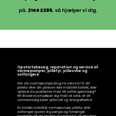
på,
2166 2288
, så hjælper vi dig.
Opstartsbesøg, reparation og service af
varmepumper, pillefyr, pilleovne og
solfangere
Har din varmepumpe brug for service? Er dit
pillefyr eller din pilleovn ikke indstillet korrekt, eller
oplever du problemer med dit solfangeranlæg?
NH Bioservice hjælper dig med at sikre, at dit
varmeanlæg kører optimalt og energieffektivt.
En korrekt indstillet varmepumpe, pillefyr eller
solfanger sparer dig penge og forlænger
levetiden på dit anlæg. Vi sørger for, at alle dele